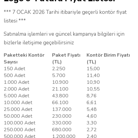
*** 7 OCAK 2026 Tarihi itibariyle geçerli kontör fiyat
listesi ***
Satınalma işlemleri ve güncel kampanya bilgileri için
bizlerle iletişime geçebilirsiniz
Paketteki Kontör
Paket Fiyatı
Kontör Birim Fiyatı
Sayısı
(TL)
(TL)
150 Adet
2.250
15,00
500 Adet
5.700
11,40
1.000 Adet
10.900
10,90
2.000 Adet
21.100
10,55
5.000 Adet
43.800
8,76
10.000 Adet
66.100
6,61
25.000 Adet
137.000
5,48
50.000 Adet
230.000
4,60
100.000 Adet
330.000
3,30
250.000 Adet
680.000
2,72
500.000 Adet
1.200,000
2,40